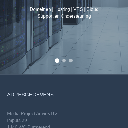
Shared Hosting | VPS | OpenStack Cloud Servers
Spamexperts | DNS
Diverse SLA mogelijkheden
Domeinen | Hosting | VPS | Cloud
Support en Ondersteuning
Internetpartner voor Particulier, 
Van eenvoudige shared hosting tot loa
Wij hebben alle extensies!
ADRESGEGEVENS
Media Project Advies BV
Impuls 29
1446 WC Purmerend