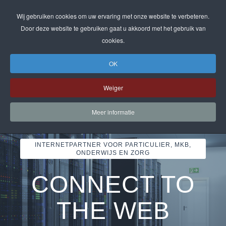
Wij gebruiken cookies om uw ervaring met onze website te verbeteren.
Door deze website te gebruiken gaat u akkoord met het gebruik van
cookies.
OK
Weiger
Meer informatie
INTERNETPARTNER VOOR PARTICULIER, MKB,
ONDERWIJS EN ZORG
CONNECT TO
INTERNETDIENSTE
HOSTING
THE WEB
Domeinen en nieuwe gTLD's | SSL-certificaten